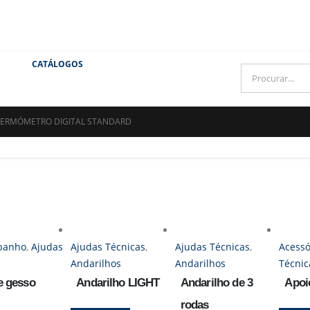
CATÁLOGOS
TERMÓMETRO DIGITAL STANDARD
 banho
,
Ajudas
Ajudas Técnicas
,
Ajudas Técnicas
,
Acessó
Andarilhos
Andarilhos
Técnic
e gesso
Andarilho LIGHT
Andarilho de 3
Apoio
rodas