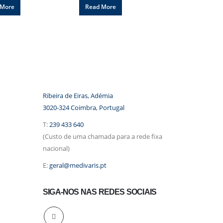
 More
Read More
Ribeira de Eiras, Adémia
3020-324 Coimbra, Portugal
T:
239 433 640
(Custo de uma chamada para a rede fixa
nacional)
E:
geral@medivaris.pt
SIGA-NOS NAS REDES SOCIAIS