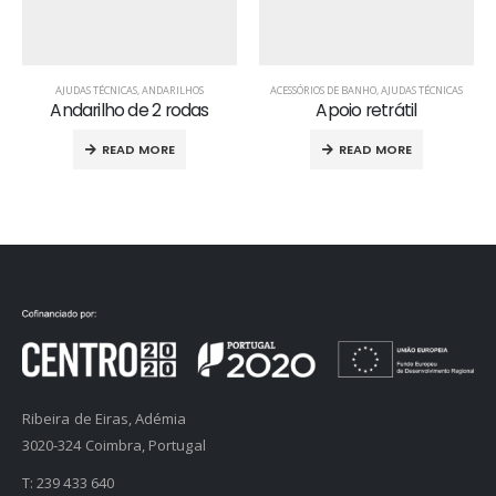
AJUDAS TÉCNICAS
,
ANDARILHOS
ACESSÓRIOS DE BANHO
,
AJUDAS TÉCNICAS
Andarilho de 2 rodas
Apoio retrátil
READ MORE
READ MORE
Ribeira de Eiras, Adémia
3020-324 Coimbra, Portugal
T:
239 433 640