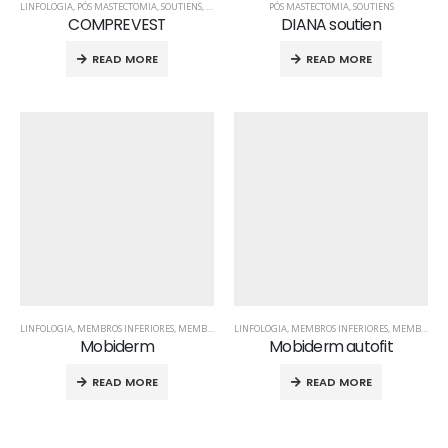
LINFOLOGIA
,
PÓS MASTECTOMIA
,
SOUTIENS
,
TRONCO-TORAX
PÓS MASTECTOMIA
,
SOUTIENS
COMPREVEST
DIANA soutien
READ MORE
READ MORE
LINFOLOGIA
,
MEMBROS INFERIORES
,
MEMBROS SUPERIORES
LINFOLOGIA
,
PÓS MASTECTOMIA
,
MEMBROS INFERIORES
,
MEMBROS SUPERIORES
Mobiderm
Mobiderm autofit
READ MORE
READ MORE