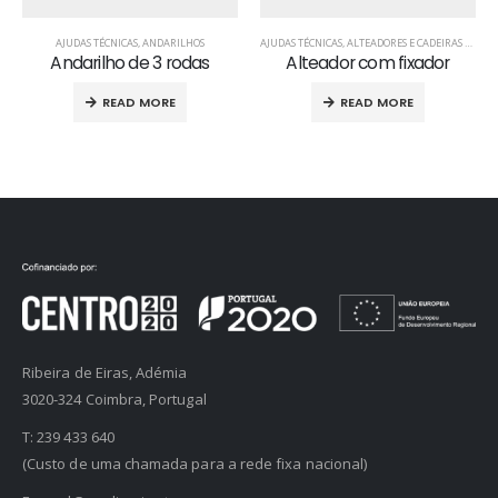
AJUDAS TÉCNICAS
,
ANDARILHOS
AJUDAS TÉCNICAS
,
ALTEADORES E CADEIRAS SANITÁRIAS
Andarilho de 3 rodas
Alteador com fixador
READ MORE
READ MORE
Ribeira de Eiras, Adémia
3020-324 Coimbra, Portugal
T:
239 433 640
(Custo de uma chamada para a rede fixa nacional)