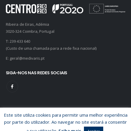
Ribeira de Eiras, Adémia
3020-324 Coimbra, Portugal
T:
239 433 640
(Custo de uma chamada para a rede fixa nacional)
E:
geral@medivaris.pt
SIGA-NOS NAS REDES SOCIAIS
Este site utiliza cookies para permitir uma melhor experiência
© Medivaris 2020. Todos os direitos reservados.
Política de
por parte do utilizador. Ao navegar no site estará a consentir
Privacidade
/
Livro de Reclamações
Designed by
a sua utilização.
Saiba mais