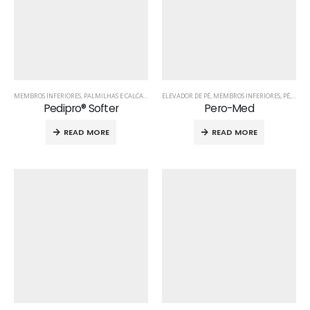
MEMBROS INFERIORES
,
PALMILHAS E CALCANHEIRAS
ELEVADOR DE PÉ
,
PÉ
,
PRODUTOS ORTOPÉDICOS
,
MEMBROS INFERIORES
,
PÉ
,
PROD
Pedipro® Softer
Pero-Med
READ MORE
READ MORE