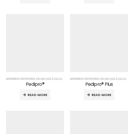
MEMBROS INFERIORES
,
PALMILHAS E CALCANHEIRAS
MEMBROS INFERIORES
,
PÉ
,
PRODUTOS ORTOPÉDICOS
,
PALMILHAS E CALCANHEIRAS
Pedipro®
Pedipro® Plus
READ MORE
READ MORE