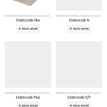
MEMBROS INFERIORES
,
PALMILHAS E CALCANHEIRAS
MEMBROS INFERIORES
,
PÉ
,
PRODUTOS ORTOPÉDICOS
,
PALMILHAS E CALCANHEIRAS
Elastocalx Flex
Elastocalx N
READ MORE
READ MORE
MEMBROS INFERIORES
,
PALMILHAS E CALCANHEIRAS
MEMBROS INFERIORES
,
PÉ
,
PRODUTOS ORTOPÉDICOS
,
PALMILHAS E CALCANHEIRAS
Elastocalx Plus
Elastocalx S/P
READ MORE
READ MORE