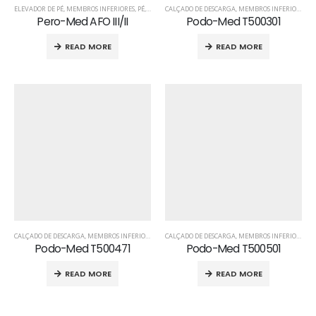
ELEVADOR DE PÉ
,
MEMBROS INFERIORES
,
PÉ
,
PRODUTOS ORTOPÉDICOS
CALÇADO DE DESCARGA
,
MEMBROS INFERIORES
,
P
Pero-Med AFO III/II
Podo-Med T500301
READ MORE
READ MORE
CALÇADO DE DESCARGA
,
MEMBROS INFERIORES
,
PÉ
CALÇADO DE DESCARGA
,
PRODUTOS ORTOPÉDICOS
,
MEMBROS INFERIORES
,
P
Podo-Med T500471
Podo-Med T500501
READ MORE
READ MORE