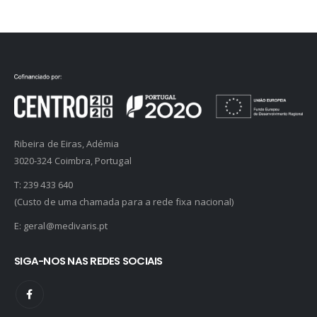
Ribeira de Eiras, Adémia
3020-324 Coimbra, Portugal
T:
239 433 640
(Custo de uma chamada para a rede fixa nacional)
E:
geral@medivaris.pt
SIGA-NOS NAS REDES SOCIAIS