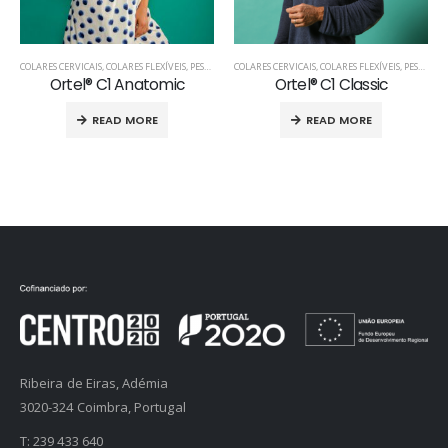
COLARES CERVICAIS
,
COLARES FLEXÍVEIS
,
PESCOÇO
,
PRODUTOS ORTOPÉDICOS
COLARES CERVICAIS
,
COLARES FLEXÍVEIS
,
PESCOÇO
,
Ortel® C1 Anatomic
Ortel® C1 Classic
READ MORE
READ MORE
Ribeira de Eiras, Adémia
3020-324 Coimbra, Portugal
T:
239 433 640