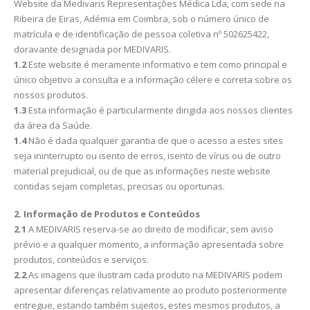
Website da Medivaris Representações Médica Lda, com sede na
Ribeira de Eiras, Adémia em Coimbra, sob o número único de
matrícula e de identificação de pessoa coletiva nº 502625422,
doravante designada por MEDIVARIS.
1.2
Este website é meramente informativo e tem como principal e
único objetivo a consulta e a informação célere e correta sobre os
nossos produtos.
1.3
Esta informação é particularmente dirigida aos nossos clientes
da área da Saúde.
1.4
Não é dada qualquer garantia de que o acesso a estes sites
seja ininterrupto ou isento de erros, isento de vírus ou de outro
material prejudicial, ou de que as informações neste website
contidas sejam completas, precisas ou oportunas.
2. Informação de Produtos e Conteúdos
2.1
A MEDIVARIS reserva-se ao direito de modificar, sem aviso
prévio e a qualquer momento, a informação apresentada sobre
produtos, conteúdos e serviços.
2.2
As imagens que ilustram cada produto na MEDIVARIS podem
apresentar diferenças relativamente ao produto posteriormente
entregue, estando também sujeitos, estes mesmos produtos, a