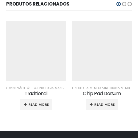
PRODUTOS RELACIONADOS
COMPRESSÃO ELÁSTICA
,
LINFOLOGIA
,
MANGAS
,
MEMBROS SUPERIORES
LINFOLOGIA
,
MEMBROS INFERIORES
,
MEMBROS SUPERIORES
Traditional
Chip Pad Dorsum
READ MORE
READ MORE