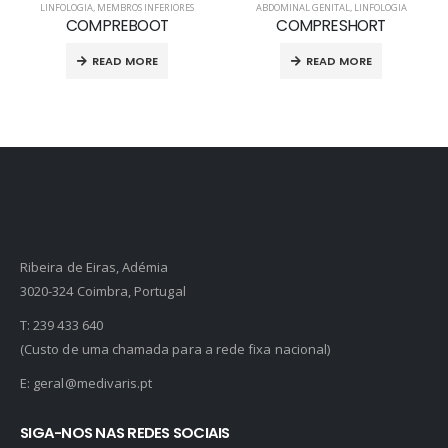
LINFOLOGIA
,
MEMBROS INFERIORES
ABDOMINAL GENITAL
,
LINFOLOGIA
COMPREBOOT
COMPRESHORT
READ MORE
READ MORE
Ribeira de Eiras, Adémia
3020-324 Coimbra, Portugal
T:
239 433 640
(Custo de uma chamada para a rede fixa nacional)
E:
geral@medivaris.pt
SIGA-NOS NAS REDES SOCIAIS