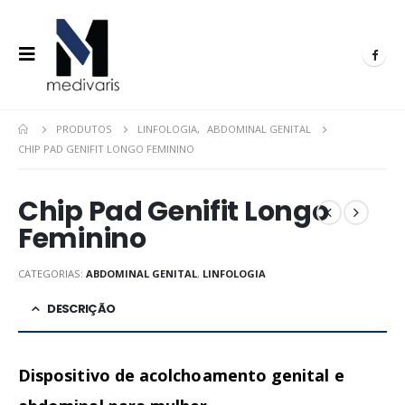
PRODUTOS
LINFOLOGIA
,
ABDOMINAL GENITAL
CHIP PAD GENIFIT LONGO FEMININO
Chip Pad Genifit Longo
Feminino
CATEGORIAS:
ABDOMINAL GENITAL
,
LINFOLOGIA
DESCRIÇÃO
Dispositivo de acolchoamento genital e