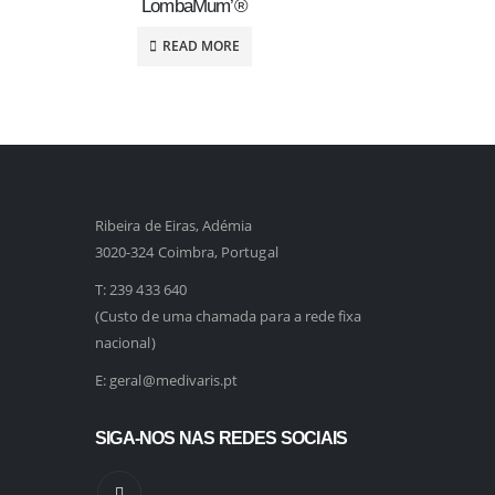
LombaMum’®
READ MORE
Ribeira de Eiras, Adémia
3020-324 Coimbra, Portugal
T:
239 433 640
(Custo de uma chamada para a rede fixa
nacional)
E:
geral@medivaris.pt
SIGA-NOS NAS REDES SOCIAIS