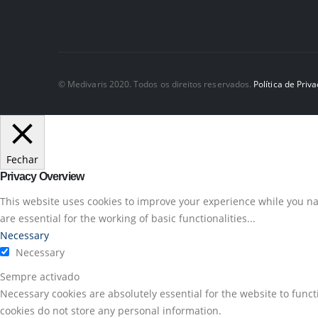
© Medivaris 2020. Todos os direitos reservados.
Política de Priv
Fechar
Privacy Overview
This website uses cookies to improve your experience while you nav
are essential for the working of basic functionalities
...
Necessary
Necessary
Sempre activado
Necessary cookies are absolutely essential for the website to funct
cookies do not store any personal information.