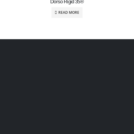
Dorso Rigid 35®
READ MORE