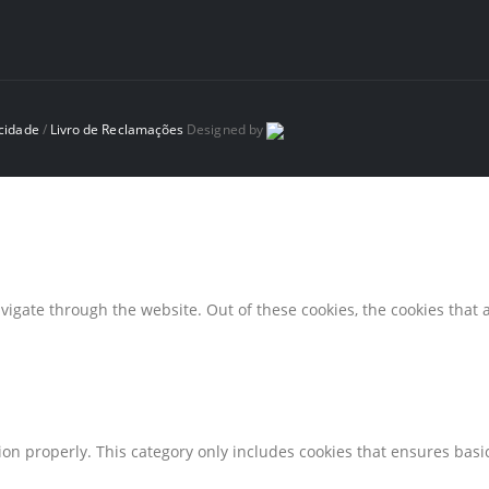
acidade
/
Livro de Reclamações
Designed by
igate through the website. Out of these cookies, the cookies that 
ion properly. This category only includes cookies that ensures basic