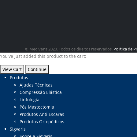
© Medivaris 2020. Todos os direitos reservados.
Política de P
You've just added this product to the cart:
View Cart
Continue
Produtos
Ajudas Técnicas
Compressão Elástica
Linfologia
Pós Mastectomia
Produtos Anti Escaras
Produtos Ortopédicos
Sigvaris
Sobre a Sigvaris