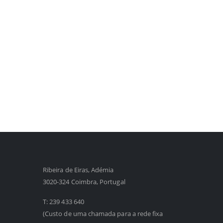
Ribeira de Eiras, Adémia
3020-324 Coimbra, Portugal
T:
239 433 640
(Custo de uma chamada para a rede fixa