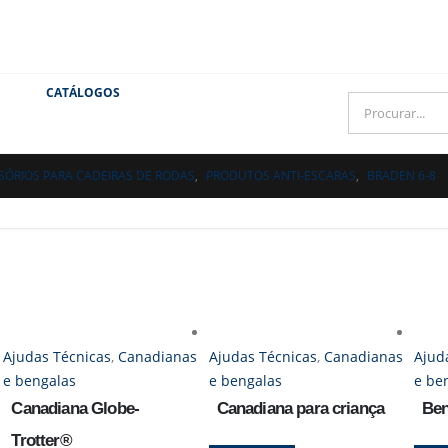
CATÁLOGOS
SÓRIOS PARA CADEIRAS DE RODAS
,
PRODUTOS ANTI-ESCARAS
,
BRADEN 6-8
Ajudas Técnicas
,
Canadianas
Ajudas Técnicas
,
Canadianas
Ajud
e bengalas
e bengalas
e be
Canadiana Globe-
Canadiana para criança
Ben
Trotter®