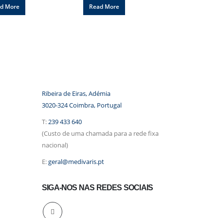
d More
Read More
Ribeira de Eiras, Adémia
3020-324 Coimbra, Portugal
T:
239 433 640
(Custo de uma chamada para a rede fixa
nacional)
E:
geral@medivaris.pt
SIGA-NOS NAS REDES SOCIAIS