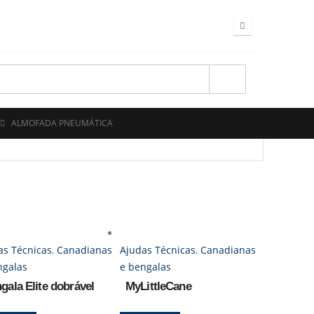
ALMOFADA PNEUMÁTICA
as Técnicas
,
Canadianas
Ajudas Técnicas
,
Canadianas
ngalas
e bengalas
gala Elite dobrável
MyLittleCane