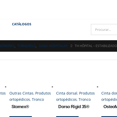
CATÁLOGOS
FERIORES
,
TORNOZELO
,
GAMA HOSPITALAR
TH HÔPITAL – ESTABILIZADO
tos
Outras Cintas
,
Produtos
Cinta dorsal
,
Produtos
Cinta do
ortopédicos
,
Tronco
ortopédicos
,
Tronco
ortopédi
Stomex®
Dorso Rigid 35®
OsteoM