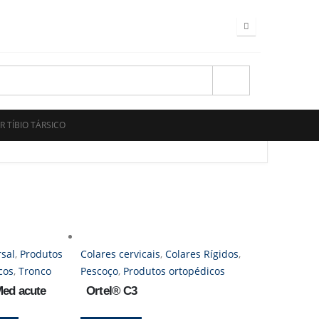
R TÍBIO TÁRSICO
rsal
,
Produtos
Colares cervicais
,
Colares Rígidos
,
cos
,
Tronco
Pescoço
,
Produtos ortopédicos
ed acute
Ortel® C3