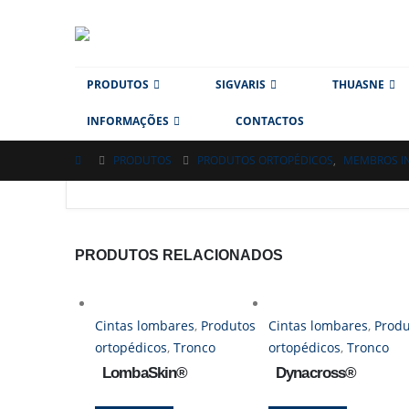
PRODUTOS
SIGVARIS
THUASNE
INFORMAÇÕES
CONTACTOS
PRODUTOS
PRODUTOS ORTOPÉDICOS
,
MEMBROS IN
PRODUTOS RELACIONADOS
Cintas lombares
,
Produtos
Cintas lombares
,
Produ
ortopédicos
,
Tronco
ortopédicos
,
Tronco
LombaSkin®
Dynacross®