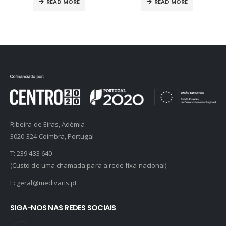
READ MORE
READ MORE
Ribeira de Eiras, Adémia
3020-324 Coimbra, Portugal
T:
239 433 640
(Custo de uma chamada para a rede fixa nacional)
E:
geral@medivaris.pt
SIGA-NOS NAS REDES SOCIAIS