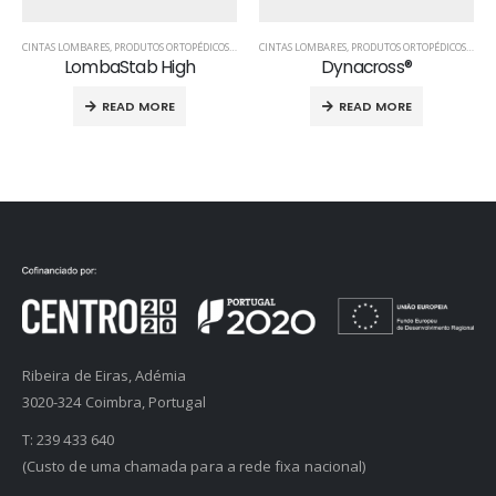
,
TALAS PARA PUNHO
CINTAS LOMBARES
,
PRODUTOS ORTOPÉDICOS
,
TRONCO
CINTAS LOMBARES
,
PRODUTOS ORTOPÉDICOS
,
TRO
LombaStab High
Dynacross®
READ MORE
READ MORE
Ribeira de Eiras, Adémia
3020-324 Coimbra, Portugal
T:
239 433 640
(Custo de uma chamada para a rede fixa nacional)