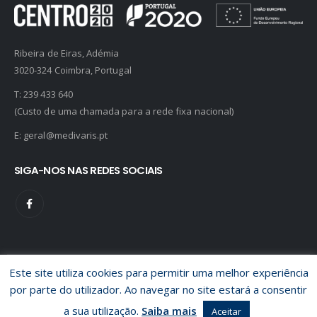
Ribeira de Eiras, Adémia
3020-324 Coimbra, Portugal
T:
239 433 640
(Custo de uma chamada para a rede fixa nacional)
E:
geral@medivaris.pt
SIGA-NOS NAS REDES SOCIAIS
Este site utiliza cookies para permitir uma melhor experiência
© Medivaris 2020. Todos os direitos reservados.
Política de
por parte do utilizador. Ao navegar no site estará a consentir
Privacidade
/
Livro de Reclamações
Designed by
a sua utilização.
Saiba mais
Aceitar