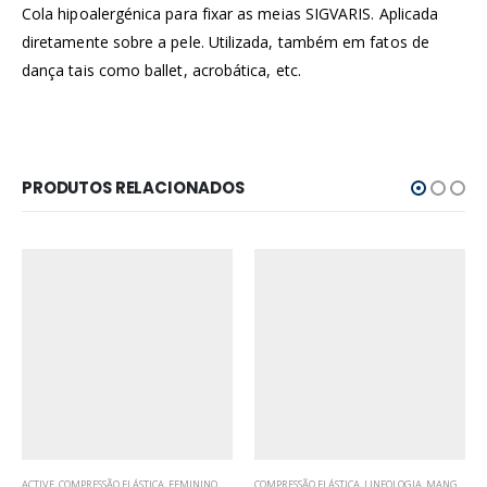
Cola hipoalergénica para fixar as meias SIGVARIS. Aplicada
diretamente sobre a pele. Utilizada, também em fatos de
dança tais como ballet, acrobática, etc.
PRODUTOS RELACIONADOS
,
MEIAS DE COMPRESSÃO
ACTIVE
,
COMPRESSÃO ELÁSTICA
,
FEMININO
,
MEIAS DE COMPRESSÃO
COMPRESSÃO ELÁSTICA
,
LINFOLOGIA
,
MANGAS
,
ME