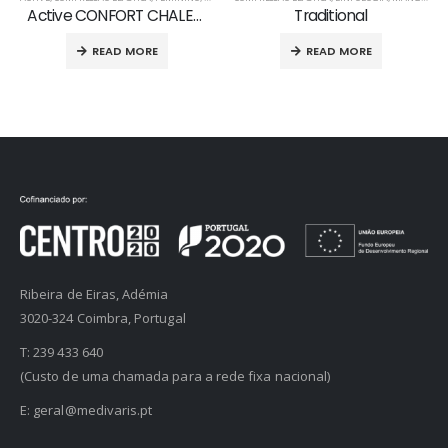
Active CONFORT CHALEUR
Traditional
READ MORE
READ MORE
Ribeira de Eiras, Adémia
3020-324 Coimbra, Portugal
T:
239 433 640
(Custo de uma chamada para a rede fixa nacional)
E:
geral@medivaris.pt