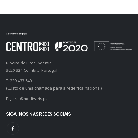
Ribeira de Eiras, Adémia
3020-324 Coimbra, Portugal
T:
239 433 640
(Custo de uma chamada para a rede fixa nacional)
E:
geral@medivaris.pt
SIGA-NOS NAS REDES SOCIAIS