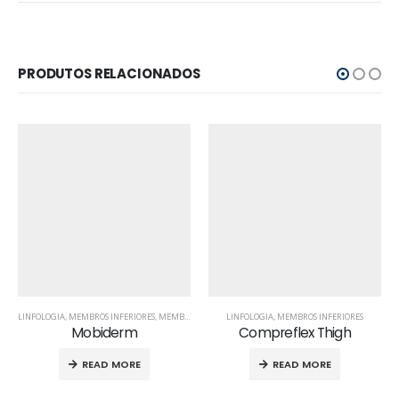
PRODUTOS RELACIONADOS
LINFOLOGIA
,
MEMBROS INFERIORES
,
MEMBROS SUPERIORES
LINFOLOGIA
,
PÓS MASTECTOMIA
,
MEMBROS INFERIORES
Mobiderm
Compreflex Thigh
READ MORE
READ MORE