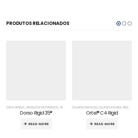
PRODUTOS RELACIONADOS
CINTA DORSAL
,
PRODUTOS ORTOPÉDICOS
,
TRONCO
COLARES CERVICAIS
,
COLARES RÍGIDOS
,
PESCOÇO
,
P
Dorso Rigid 35®
Ortel® C4 Rigid
READ MORE
READ MORE