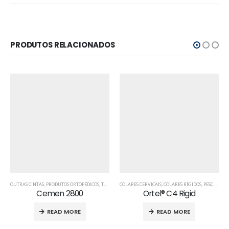
PRODUTOS RELACIONADOS
,
TALAS PARA PUNHO
OUTRAS CINTAS
,
PRODUTOS ORTOPÉDICOS
,
TRONCO
COLARES CERVICAIS
,
COLARES RÍGIDOS
,
PESCOÇO
,
P
Cemen 2800
Ortel® C4 Rigid
READ MORE
READ MORE