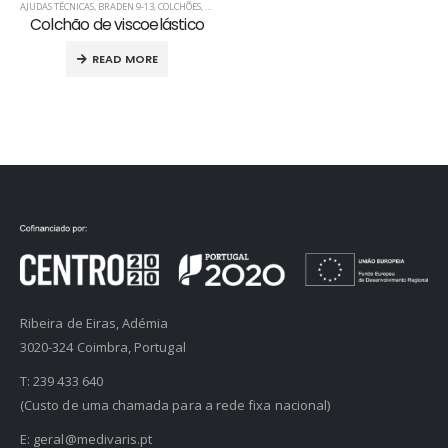
AJUDAS TÉCNICAS
,
BRADEN 9-13
,
COLCHÕES
,
PRODUTOS ANTI-ESCARAS
Colchão de viscoelástico
READ MORE
Ribeira de Eiras, Adémia
3020-324 Coimbra, Portugal
T:
239 433 640
(Custo de uma chamada para a rede fixa nacional)
E:
geral@medivaris.pt