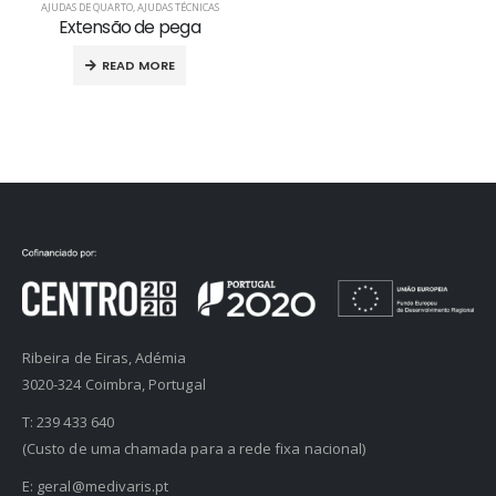
AJUDAS DE QUARTO
,
AJUDAS TÉCNICAS
Extensão de pega
READ MORE
Ribeira de Eiras, Adémia
3020-324 Coimbra, Portugal
T:
239 433 640
(Custo de uma chamada para a rede fixa nacional)
E:
geral@medivaris.pt