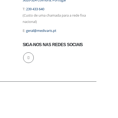
3020-324 Coimbra, Portugal
T:
239 433 640
(Custo de uma chamada para a rede fixa
nacional)
E:
geral@medivaris.pt
SIGA-NOS NAS REDES SOCIAIS