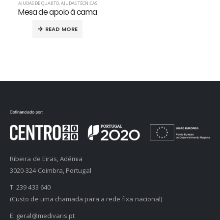
AJUDAS DE QUARTO
,
AJUDAS TÉCNICAS
Mesa de apoio à cama
READ MORE
Ribeira de Eiras, Adémia
3020-324 Coimbra, Portugal
T:
239 433 640
(Custo de uma chamada para a rede fixa nacional)
E:
geral@medivaris.pt