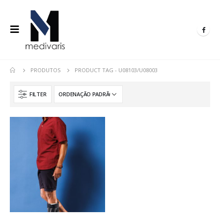
PRODUTOS
PRODUCT TAG -
U08103/U08003
FILTER