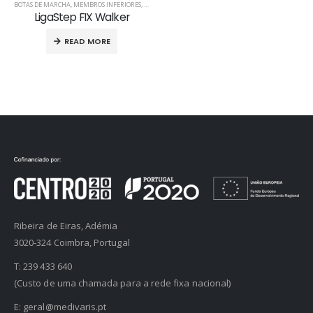
BOTAS DE MARCHA
,
MEMBROS INFERIORES
,
PRODUTOS ORTOPÉDICOS
LigaStep FIX Walker
READ MORE
Ribeira de Eiras, Adémia
3020-324 Coimbra, Portugal
T:
239 433 640
(Custo de uma chamada para a rede fixa nacional)
E:
geral@medivaris.pt