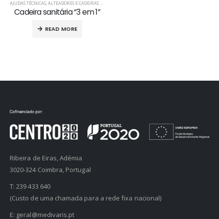
AJUDAS TÉCNICAS
,
ALTEADORES E CADEIRAS SANITÁRIAS
Cadeira sanitária “3 em 1”
READ MORE
Ribeira de Eiras, Adémia
3020-324 Coimbra, Portugal
T:
239 433 640
(Custo de uma chamada para a rede fixa nacional)
E:
geral@medivaris.pt