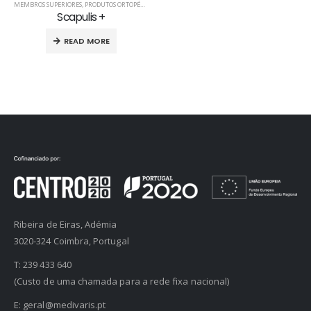
MEMBROS SUPERIORES
,
PRODUTOS ORTOPÉDICOS
,
SUPORTES DE OMBRO
Scapulis +
READ MORE
Ribeira de Eiras, Adémia
3020-324 Coimbra, Portugal
T:
239 433 640
(Custo de uma chamada para a rede fixa nacional)
E:
geral@medivaris.pt