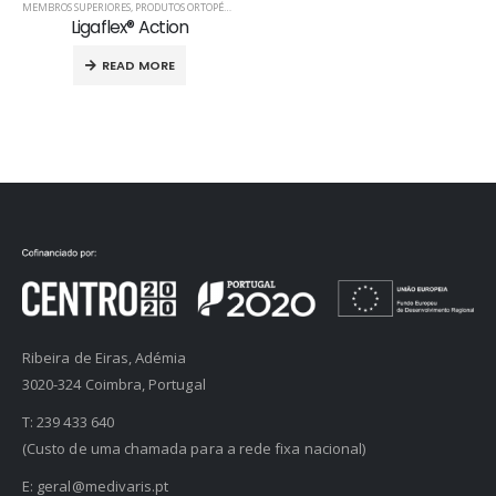
MEMBROS SUPERIORES
,
PRODUTOS ORTOPÉDICOS
,
TALAS PARA PUNHO
Ligaflex® Action
READ MORE
Ribeira de Eiras, Adémia
3020-324 Coimbra, Portugal
T:
239 433 640
(Custo de uma chamada para a rede fixa nacional)
E:
geral@medivaris.pt