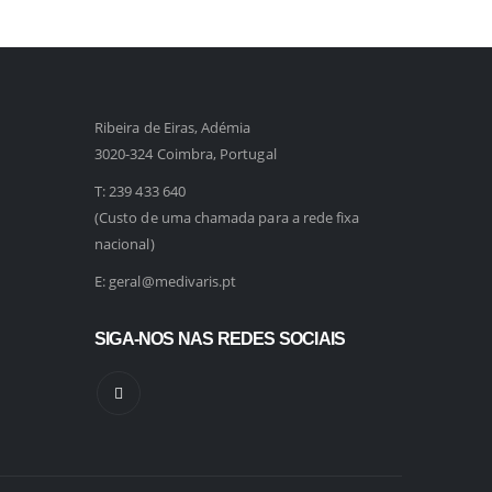
Ribeira de Eiras, Adémia
3020-324 Coimbra, Portugal
T:
239 433 640
(Custo de uma chamada para a rede fixa
nacional)
E:
geral@medivaris.pt
SIGA-NOS NAS REDES SOCIAIS