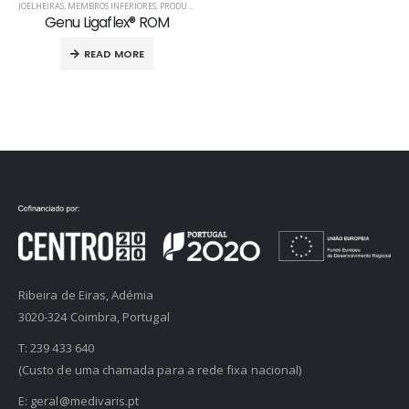
JOELHEIRAS
,
MEMBROS INFERIORES
,
PRODUTOS ORTOPÉDICOS
Genu Ligaflex® ROM
READ MORE
Ribeira de Eiras, Adémia
3020-324 Coimbra, Portugal
T:
239 433 640
(Custo de uma chamada para a rede fixa nacional)
E:
geral@medivaris.pt