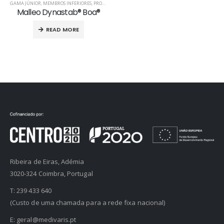
GAMA JÚNIOR
,
MEMBROS INFERIORES
,
PRODUTOS ORTOPÉDICOS
,
TORNOZELO
Malleo Dynastab® Boa®
READ MORE
Ribeira de Eiras, Adémia
3020-324 Coimbra, Portugal
T:
239 433 640
(Custo de uma chamada para a rede fixa nacional)
E:
geral@medivaris.pt