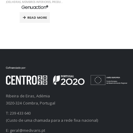
JOELHEIRAS
,
MEMBROS INFERIORES
,
PRODUTOS ORTOPÉDICOS
Genuaction®
READ MORE
Ribeira de Eiras, Adémia
3020-324 Coimbra, Portugal
T:
239 433 640
(Custo de uma chamada para a rede fixa nacional)
E:
geral@medivaris.pt