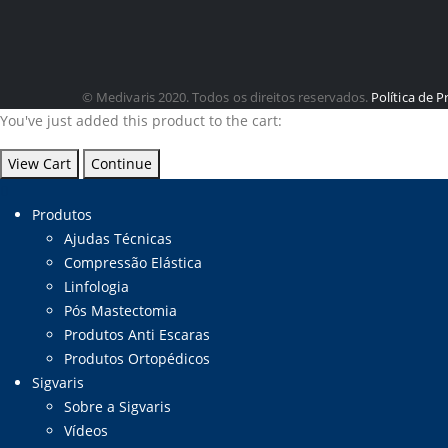
© Medivaris 2020. Todos os direitos reservados.
Política de P
You've just added this product to the cart:
View Cart
Continue
Produtos
Ajudas Técnicas
Compressão Elástica
Linfologia
Pós Mastectomia
Produtos Anti Escaras
Produtos Ortopédicos
Sigvaris
Sobre a Sigvaris
Vídeos