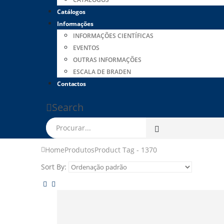
Catálogos
Informações
INFORMAÇÕES CIENTÍFICAS
EVENTOS
OUTRAS INFORMAÇÕES
ESCALA DE BRADEN
Contactos
Search
Home
Produtos
Product Tag -
1370
Sort By: