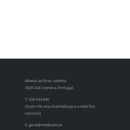
Ribeira de Eiras, Adémia
3020-324 Coimbra, Portugal
T:
239 433 640
(Custo de uma chamada para a rede fixa
nacional)
E:
geral@medivaris.pt