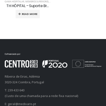
GAMA HOSPITALAR
,
MEMBROS SUPERIORES
,
PRODUTOS ORTOPÉDICOS
,
SUPORTES DE OMBRO
TH HÔPITAL – Suporte Braço Micro Ventilado
READ MORE
Ribeira de Eiras, Adémia
3020-324 Coimbra, Portugal
T:
239 433 640
(Custo de uma chamada para a rede fixa nacional)
E:
geral@medivaris.pt