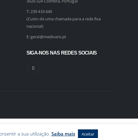
3020-324 Coimbra, Portugal
T:
239 433 640
(Custo de uma chamada para a rede fixa
nacional)
E:
geral@medivaris.pt
SIGA-NOS NAS REDES SOCIAIS
onsentir a sua utilização.
Saiba mais
Aceitar