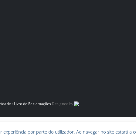
acidade
/
Livro de Reclamações
Designed by
r experiência por parte do utilizador. Ao navegar no site estará a c