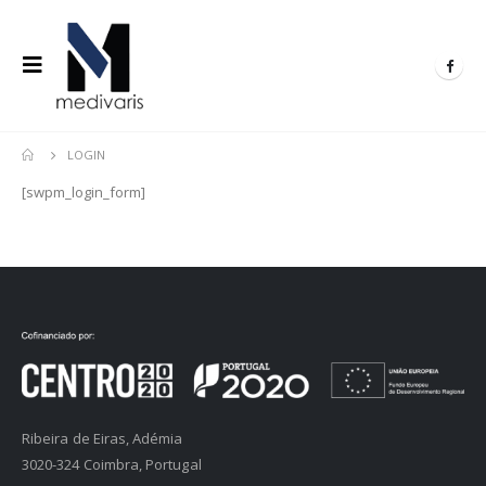
LOGIN
[swpm_login_form]
Ribeira de Eiras, Adémia
3020-324 Coimbra, Portugal