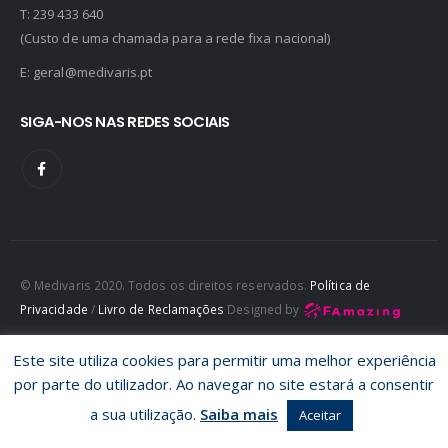
T:
239 433 640
(Custo de uma chamada para a rede fixa nacional)
E:
geral@medivaris.pt
SIGA-NOS NAS REDES SOCIAIS
© Medivaris 2020. Todos os direitos reservados.
Política de
Privacidade
/
Livro de Reclamações
Designed by
Este site utiliza cookies para permitir uma melhor experiência
por parte do utilizador. Ao navegar no site estará a consentir
a sua utilização.
Saiba mais
Aceitar