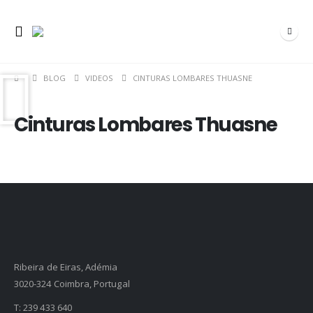
BLOG
VIDEOS
CINTURAS LOMBARES THUASNE
Cinturas Lombares Thuasne
Ribeira de Eiras, Adémia
3020-324 Coimbra, Portugal
T:
239 433 640